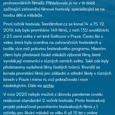
profesionálních filmařů. Přihlašovala je na v té době
začínající zahraniční filmové festivaly, specializující se na
tvorbu dětí a mládeže…
První ročník festivalu Teenfilmfest.cz se konal 14. a 15. 12.
2019, kdy bylo promítáno 149 filmů, z nich 132 soutěžních,
z 23 zemí světa v art kině Světozor v Praze. Často šlo o
videa, která byla oceněna na zahraničních festivalech a
tvořila více než polovinu festivalového programu. Hlavním
cílem bylo představit české mládeži výborné filmy, které
vyrobili její vrstevníci v různých zemích světa. Také zde byly
představeny vydařené filmy českých tvůrců. Rovněž se
konala promítání filmů pro základní a střední školy v různých
kinech v Praze i mimo ni, což pokračovalo i roce
následujícím. Dále viz
archiv
.
V roce 2020 nebylo možné z důvodu pandemie covidu
realizovat standardní 2. ročník festivalu. Proto festivalový
projekt pokračoval promítáním festivalových filmů z 1.
ročníku pro školní mládež ve věku 6 až 19 let v online