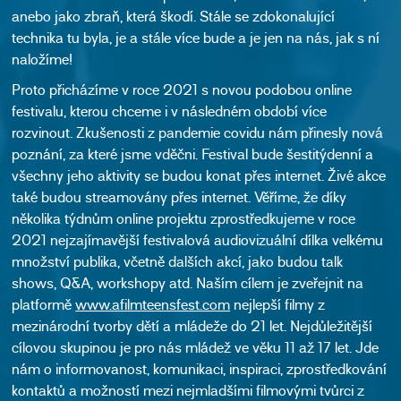
anebo jako zbraň, která škodí. Stále se zdokonalující
technika tu byla, je a stále více bude a je jen na nás, jak s ní
naložíme!
Proto přicházíme v roce 2021 s novou podobou online
festivalu, kterou chceme i v následném období více
rozvinout. Zkušenosti z pandemie covidu nám přinesly nová
poznání, za které jsme vděčni. Festival bude šestitýdenní a
všechny jeho aktivity se budou konat přes internet. Živé akce
také budou streamovány přes internet. Věříme, že díky
několika týdnům online projektu zprostředkujeme v roce
2021 nejzajímavější festivalová audiovizuální dílka velkému
množství publika, včetně dalších akcí, jako budou talk
shows, Q&A, workshopy atd. Naším cílem je zveřejnit na
platformě
www.afilmteensfest.com
nejlepší filmy z
mezinárodní tvorby dětí a mládeže do 21 let. Nejdůležitější
cílovou skupinou je pro nás mládež ve věku 11 až 17 let. Jde
nám o informovanost, komunikaci, inspiraci, zprostředkování
kontaktů a možností mezi nejmladšími filmovými tvůrci z