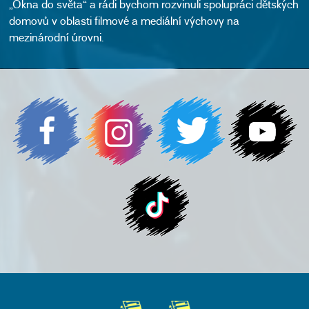
„Okna do světa“ a rádi bychom rozvinuli spolupráci dětských
domovů v oblasti filmové a mediální výchovy na
mezinárodní úrovni.