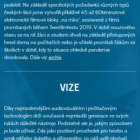
podobě. Na základě specifických požadavků různých typů
českých škol jsme vytvořili přibližně 45 až 60timinutové
elektronické filmové bloky „na míru“, sestavené z filmů
promítaných během Teenfilmfestu 2019. V době nouzového
stavu se na ně žáci a studenti dívali na základě přístupových
hesel doma na počítačích nebo je učitelé promítali žákům ve
školách v době, kdy to situace ohledně pandemie
dovolovala. Dále viz
archiv
.
VIZE
Díky nejmodernějším audiovizuálním i počítačovým
technologiím drží současná nejmladší generace ve svých
rukách důležité nástroje. Podstatné ale je, jakým způsobem
je bude užívat. Zda jako pozitivní prostředek pro tvorbu a
vznik něčeho dobrého a přínosného, co náš svět obohatí,