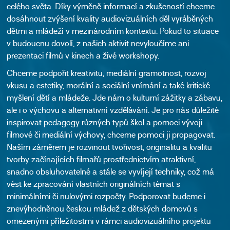
celého světa. Díky výměně informací a zkušeností chceme
dosáhnout zvýšení kvality audiovizuálních děl vyráběných
dětmi a mládeží v mezinárodním kontextu. Pokud to situace
v budoucnu dovolí, z našich aktivit nevyloučíme ani
prezentaci filmů v kinech a živé workshopy.
Chceme podpořit kreativitu, mediální gramotnost, rozvoj
vkusu a estetiky, morální a sociální vnímání a také kritické
myšlení dětí a mládeže. Jde nám o kulturní zážitky a zábavu,
ale i o výchovu a alternativní vzdělávání. Je pro nás důležité
inspirovat pedagogy různých typů škol a pomoci vývoji
filmové či mediální výchovy, chceme pomoci ji propagovat.
Naším záměrem je rozvinout tvořivost, originalitu a kvalitu
tvorby začínajících filmařů prostřednictvím atraktivní,
snadno obsluhovatelné a stále se vyvíjejí techniky, což má
vést ke zpracování vlastních originálních témat s
minimálními či nulovými rozpočty. Podporovat budeme i
znevýhodněnou českou mládež z dětských domovů s
omezenými příležitostmi v rámci audiovizuálního projektu