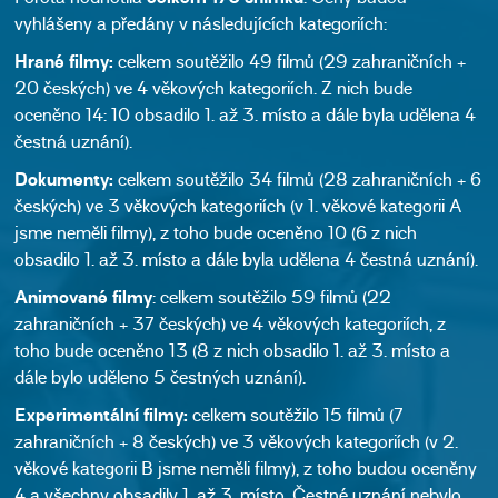
vyhlášeny a předány v následujících kategoriích:
Hrané filmy:
celkem soutěžilo 49 filmů (29 zahraničních +
20 českých) ve 4 věkových kategoriích. Z nich bude
oceněno 14: 10 obsadilo 1. až 3. místo a dále byla udělena 4
čestná uznání).
Dokumenty:
celkem soutěžilo 34 filmů (28 zahraničních + 6
českých) ve 3 věkových kategoriích (v 1. věkové kategorii A
jsme neměli filmy), z toho bude oceněno 10 (6 z nich
obsadilo 1. až 3. místo a dále byla udělena 4 čestná uznání).
Animované filmy
: celkem soutěžilo 59 filmů (22
zahraničních + 37 českých) ve 4 věkových kategoriích, z
toho bude oceněno 13 (8 z nich obsadilo 1. až 3. místo a
dále bylo uděleno 5 čestných uznání).
Experimentální filmy:
celkem soutěžilo 15 filmů (7
zahraničních + 8 českých) ve 3 věkových kategoriích (v 2.
věkové kategorii B jsme neměli filmy), z toho budou oceněny
4 a všechny obsadily 1. až 3. místo. Čestné uznání nebylo