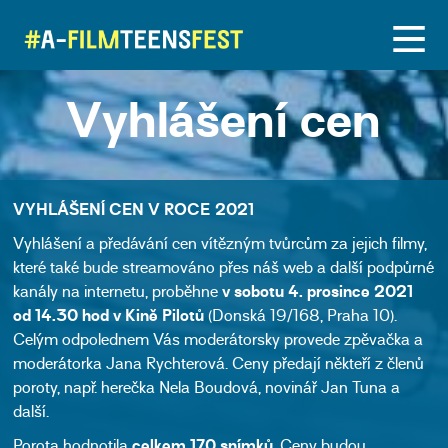
Vyhlášení cen
VYHLÁŠENÍ CEN V ROCE 2021
Vyhlášení a předávání cen vítězným tvůrcům za jejich filmy,
které také bude streamováno přes náš web a další podpůrné
kanály na internetu, proběhne
v sobotu 4. prosince 2021
od 14.30 hod v Kině Pilotů
(Donská 19/168, Praha 10).
Celým odpolednem Vás moderátorsky provede zpěvačka a
moderátorka Jana Rychterová. Ceny předají někteří z členů
poroty, např. herečka Nela Boudová, novinář Jan Tuna a
další.
Porota hodnotila
celkem 170 snímků
. Ceny budou