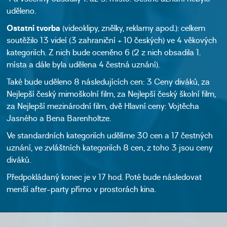
uděleno.
Ostatní tvorba
(videoklipy, znělky, reklamy apod.): celkem
soutěžilo 13 videí (3 zahraniční + 10 českých) ve 4 věkových
kategoriích. Z nich bude oceněno 6 (2 z nich obsadila 1.
místa a dále byla udělena 4 čestná uznání).
Také bude uděleno 8 následujících cen: 3 Ceny diváků, za
Nejlepší český mimoškolní film, za Nejlepší český školní film,
za Nejlepší mezinárodní film, dvě Hlavní ceny: Vojtěcha
Jasného a Bena Barenholtze.
Ve standardních kategoriích udělíme 30 cen a 17 čestných
uznání, ve zvláštních kategoriích 8 cen, z toho 3 jsou ceny
diváků.
Předpokládaný konec je v 17 hod. Poté bude následovat
menší after-party přímo v prostorách kina.