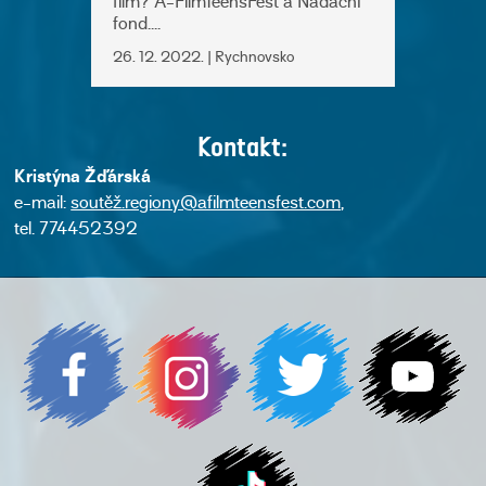
film? A-FilmTeensFest a Nadační
fond....
26. 12. 2022. | Rychnovsko
Kontakt:
Kristýna Žďárská
e-mail:
soutěž.regiony@afilmteensfest.com
,
tel. 774452392