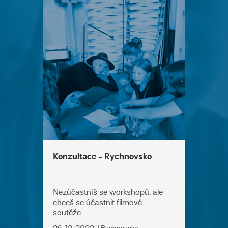
Konzultace - Rychnovsko
Nezúčastníš se workshopů, ale
chceš se účastnit filmové
soutěže....