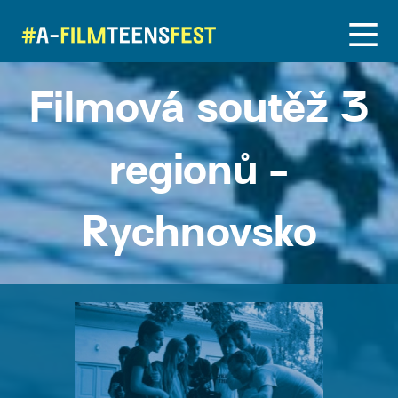
Filmová soutěž 3
regionů -
Rychnovsko