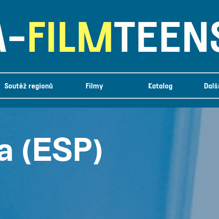
Soutěž regionů
Filmy
Katalog
Dalš
ka (ESP)