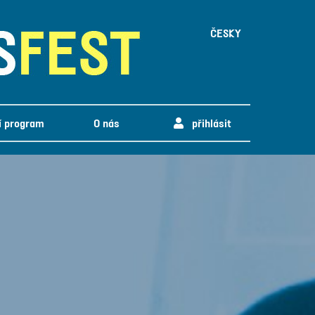
ČESKY
í program
O nás
přihlásit