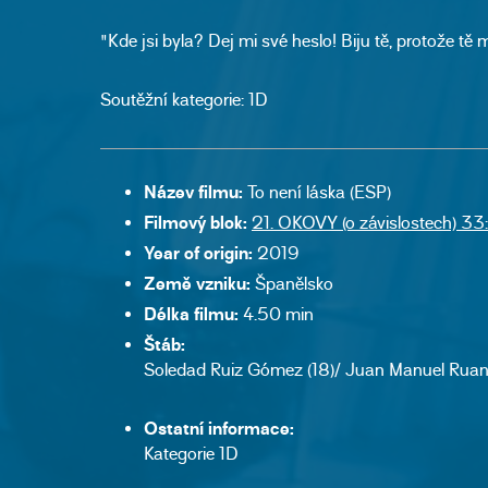
"Kde jsi byla? Dej mi své heslo! Biju tě, protože tě m
Soutěžní kategorie: 1D
Název filmu:
To není láska (ESP)
Filmový blok:
21. OKOVY (o závislostech) 33
Year of origin:
2019
Země vzniku:
Španělsko
Délka filmu:
4.50 min
Štáb:
Soledad Ruiz Gómez (18)/ Juan Manuel Ruano 
Ostatní informace:
Kategorie 1D