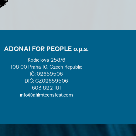
ADONAI FOR PEOPLE o.p.s.
Kodicilova 258/6
108 00 Praha 10, Czech Republic
IČ: 02659506
DIČ: CZ02659506
603 822 181
info@afilmteensfest.com